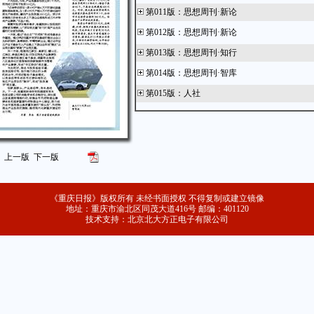
第011版
：
思想周刊·新论
第012版
：
思想周刊·新论
第013版
：
思想周刊·知行
第014版
：
思想周刊·智库
第015版
：
人社
第016版
：
重庆国企 攻坚克难开新局
第017版
：
重庆国企 攻坚克难开新局
第018版
：
重庆国企 攻坚克难开新局
上一版
下一版
第019版
：
重庆国企 攻坚克难开新局
第020版
：
重庆国企 攻坚克难开新局
《重庆日报》版权所有 未经书面授权 不得复制或建立镜像
地址：重庆市渝北区同茂大道416号 邮编：401120
第021版
：
专题
技术支持：北京北大方正电子有限公司
第022版
：
江北观察
第023版
：
渝北观察
第024版
：
时代为卷 金融作答——2023金融业
务重庆高质量发展专题报道