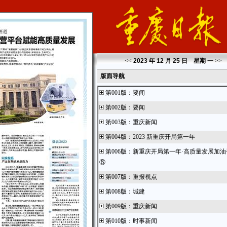
<<
2023 年 12 月 25 日 星期
一
>>
版面导航
第001版
：
要闻
第002版
：
要闻
第003版
：
重庆新闻
第004版
：
2023 新重庆开局第一年
第006版
：
新重庆开局第一年·高质量发展加油
⑥
第007版
：
重报视点
第008版
：
城建
第009版
：
重庆新闻
第010版
：
时事新闻