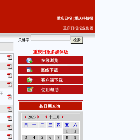
重庆日报
|
重庆科技报
重庆日报报业集团
关键字
重庆日报多媒体版
干
2023
十二月
日
一
二
三
四
五
六
1
2
3
4
5
6
7
8
9