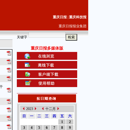
重庆日报
|
重庆科技报
重庆日报报业集团
关键字
重庆日报多媒体版
干
2023
十二月
日
一
二
三
四
五
六
1
2
3
4
5
6
7
8
9