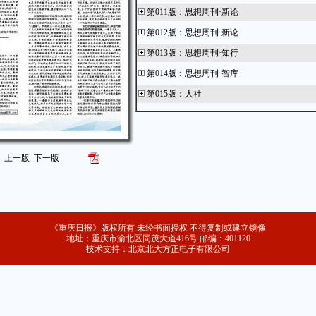
第011版
：
思想周刊·新论
第012版
：
思想周刊·新论
第013版
：
思想周刊·知行
第014版
：
思想周刊·智库
第015版
：
人社
第016版
：
重庆国企 攻坚克难开新局
第017版
：
重庆国企 攻坚克难开新局
第018版
：
重庆国企 攻坚克难开新局
上一版
下一版
第019版
：
重庆国企 攻坚克难开新局
第020版
：
重庆国企 攻坚克难开新局
第021版
：
专题
《重庆日报》版权所有 未经书面授权 不得复制或建立镜像
第022版
：
江北观察
地址：重庆市渝北区同茂大道416号 邮编：401120
技术支持：北京北大方正电子有限公司
第023版
：
渝北观察
第024版
：
时代为卷 金融作答——2023金融业
务重庆高质量发展专题报道