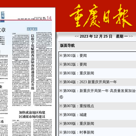
<<
2023 年 12 月 25 日 星期
一
>>
版面导航
第001版
：
要闻
第002版
：
要闻
第003版
：
重庆新闻
第004版
：
2023 新重庆开局第一年
第006版
：
新重庆开局第一年·高质量发展加油
⑥
第007版
：
重报视点
第008版
：
城建
第009版
：
重庆新闻
第010版
：
时事新闻