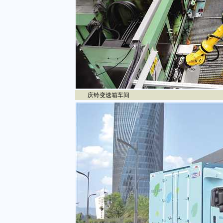
庆铃变速箱车间