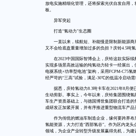
放电实施精细化管理，还将探索光伏自发自用，
板。
异军突起
打造“氢动力”生态圈
一直以来，续航短、补能慢是限制新能源商用
又不会给底盘重量增加过多的负担？庆铃4.5吨
在2023中国国际智博会上，庆铃这款实际续航
实现多场景高效运输的纯氢动力轻卡一经展出，
电驱系统+功率型电池”架构，采用FCPM-C7
经严苛的“三高”试验，满足-30℃的低温冷启
据悉，庆铃氢动力8.3吨卡车在2021年8月
生动剪影。事实上，今年以来，庆铃集团围绕氢
车生产资质基础上，与德国博世集团联合打造的
成研发正加紧开展，并有序推进重型物流车产品
作为传统的燃油车制造企业，缘何要跨界布局
氢能资源，大力打造“西部氢谷”。作为区内龙
领域，为企业产业转型升级发展赢得先机，为建