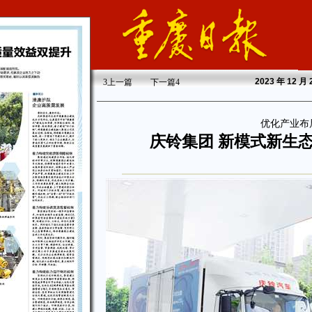
2023
年 12 月
3
上一篇
下一篇
4
优化产业布
庆铃集团 新模式新生