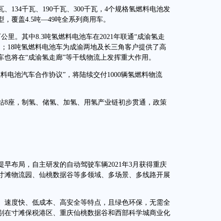
34千瓦、190千瓦、300千瓦，4个规格氢燃料电池发
，覆盖4.5吨—49吨全系列商用车。
。其中8.3吨氢燃料电池车在2021年联通“成渝氢走
；18吨氢燃料电池车为成渝两地及长三角客户提供了高
车也将在“成渝氢走廊”等干线物流上发挥重大作用。
电池汽车合作协议”，将陆续交付1000辆氢燃料物流
8座，制氢、储氢、加氢、用氢产业链初步贯通，政策
。
布局，自主研发的自动驾驶车辆2021年3月获得重庆
寸滩物流园、仙桃数据谷等多领域、多场景、多线路开展
速度快、低成本、高安全等特点，且绿色环保，无需全
别在寸滩保税港区、重庆仙桃数据谷和西部科学城商业化