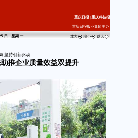
重庆日报
|
重庆科技报
重庆日报报业集团主办
 25 日 星期
一
放大
缩小
默认
局 坚持创新驱动
态助推企业质量效益双提升