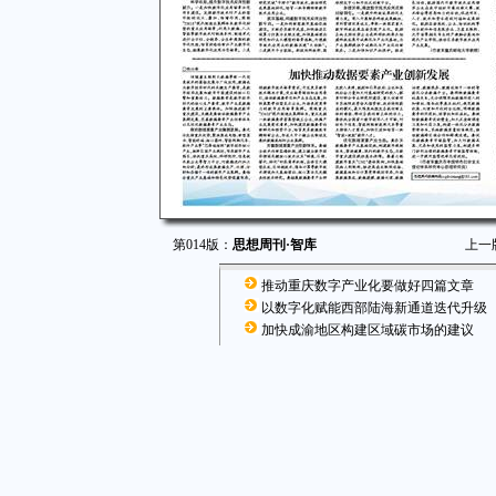
第014版：
思想周刊·智库
上一
推动重庆数字产业化要做好四篇文章
以数字化赋能西部陆海新通道迭代升级
加快成渝地区构建区域碳市场的建议