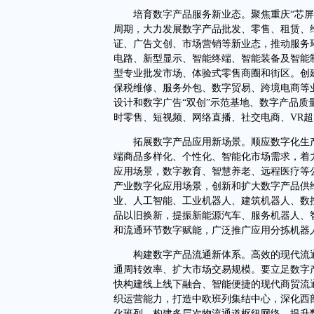
培育数字产品服务新业态。聚焦重庆“芯屏端
周期，大力发展数字产品批发、零售、租赁、
证、广告文创、市场营销等新业态，推动服务
电路、新型显示、智能终端、智能装备及智能
型专业批发市场、体验式零售商圈和街区。创
保税维修、服务外包、数字贸易、跨境电商等
设计和数字广告“双创”示范基地、数字产品
时零售、短视频、网络直播、社交电商、VR
拓展数字产品应用新场景。顺应数字化生产
端商品多样化、个性化、智能化市场需求，着
应用场景，数字教育、智慧养老、远程医疗等
产业数字化应用场景，创新和扩大数字产品供
业、人工智能、工业机器人、建筑机器人、数
品以旧换新，提振新能源汽车、服务机器人、
和流通环节数字赋能，广泛推广应用分拣机器
构建数字产品流通新体系。高效的现代流通
通周转效率、扩大市场交易规模。要立足数字
快构建线上线下融合、智能便捷的现代商贸流
织运营能力，打造中欧班列集结中心，深化西
化班列，构建多层次物流通道枢纽网络，提升