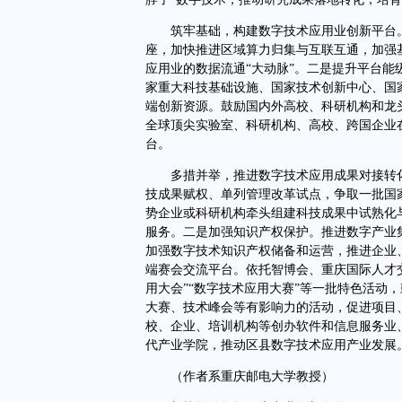
筑牢基础，构建数字技术应用业创新平台。
座，加快推进区域算力归集与互联互通，加强
应用业的数据流通“大动脉”。二是提升平台
家重大科技基础设施、国家技术创新中心、国
端创新资源。鼓励国内外高校、科研机构和龙
全球顶尖实验室、科研机构、高校、跨国企业
台。
多措并举，推进数字技术应用成果对接转化
技成果赋权、单列管理改革试点，争取一批国
势企业或科研机构牵头组建科技成果中试熟化
服务。二是加强知识产权保护。推进数字产业
加强数字技术知识产权储备和运营，推进企业
端赛会交流平台。依托智博会、重庆国际人才
用大会”“数字技术应用大赛”等一批特色活动
大赛、技术峰会等有影响力的活动，促进项目
校、企业、培训机构等创办软件和信息服务业
代产业学院，推动区县数字技术应用产业发展
（作者系重庆邮电大学教授）