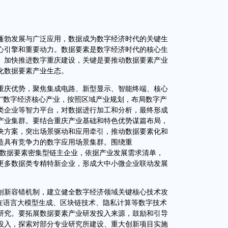
勃发展与广泛应用，数据成为数字经济时代的关键生
心引擎和重要动力。数据要素是数字经济时代的核心生
。加快推进数字重庆建设，关键是要推动数据要素产业
化数据要素产业生态。
庆优势，聚焦集成电路、新型显示、智能终端、核心
网”数字经济核心产业，按照区域产业规划，布局数字产
类企业等智力平台，对数据进行加工和分析，最终形成
产业集群。要结合重庆产业基础和特色优势谋篇布局，
决方案，突出场景驱动和应用牵引，推动数据要素化和
造具有竞争力的数字应用场景集群。围绕重
一批数据要素密集型链主企业，依据产业发展需求清单，
更多数据类专精特新企业，形成大中小微企业联动发展
新容错机制，建立健全数字经济领域关键核心技术攻
，在语言大模型生成、区块链技术、隐私计算等数字技术
研究。要拓展数据要素产业研发投入来源，鼓励和引导
投入，探索对部分专业研究所建设、重大创新项目实施