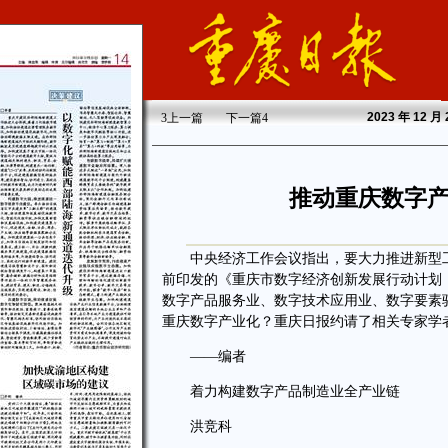
2023
年 12 月
3
上一篇
下一篇
4
推动重庆数字
中央经济工作会议指出，要大力推进新型工
前印发的《重庆市数字经济创新发展行动计划
数字产品服务业、数字技术应用业、数字要素
重庆数字产业化？重庆日报约请了相关专家学
——编者
着力构建数字产品制造业全产业链
洪竞科