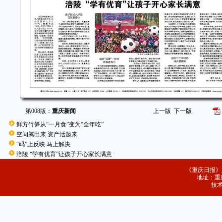
第008版：
重庆新闻
上一版
下一版
鲜方竹笋从“一月食”变为“全年吃”
空间腾出来 资产活起来
“码”上反映 马上解决
涪陵 “学有优育”让孩子开心家长满意
《重庆日报》
地址：重庆
技