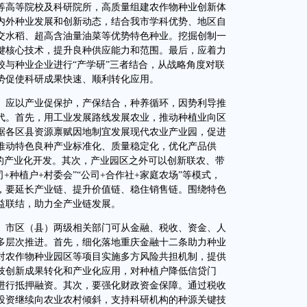
等高等院校及科研院所，高质量组建农作物种业创新体
内外种业发展和创新动态，结合我市学科优势、地区自
交水稻、超高含油量油菜等优势特色种业。挖掘创制一
键核心技术，提升良种供应能力和范围。最后，应着力
校与种业企业进行“产学研”三者结合，从战略角度对联
势促使科研成果快速、顺利转化应用。
应以产业促保护，产保结合，种养循环，因势利导推
代。首先，用工业发展路线发展农业，推动种植业向区
据各区县资源禀赋因地制宜发展现代农业产业园，促进
推动特色良种产业标准化、质量稳定化，优化产品供
种的产业化开发。其次，产业园区之外可以创新联农、带
+种植户+村委会”“公司+合作社+家庭农场”等模式，
，要延长产业链、提升价值链、稳住销售链。围绕特色
益联结，助力全产业链发展。
市区（县）两级相关部门可从金融、税收、资金、人
多层次推进。首先，细化落地重庆金融十二条助力种业
对农作物种业园区等项目实施多方风险共担机制，提供
技创新成果转化和产业化应用，对种植户降低信贷门
进行抵押融资。其次，要强化财政资金保障。通过税收
投资继续向农业农村倾斜，支持科研机构的种源关键技