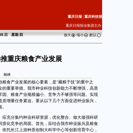
重庆日报
|
重庆科技报
重庆日报报业集团主办
 08 日 星期
四
放大
缩小
默认
助推重庆粮食产业发展
杨林
食产业发展的核心要素，是“藏粮于技”的重中之
全的重要举措。我市种业科技创新能力不断增强，高质
牢固、粮食产业规模偏小、竞争力不够强等问题。实现
提质增量任务紧迫。要从以下几个方面促进种业振兴，
基。
应充分集约种业科研资源，优化整合、做大做强科研
同质化竞争的局面。首先，应结合我市种业振兴及粮食
。依托长江上游种质创制大科学中心等创新培育中心，