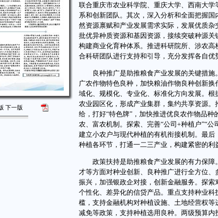
联合重庆市农业科学院、重庆大学、西南大学
系和创新团队。其次，深入分析和全面把握国
然资源禀赋和产业发展需求实际，发展优质杂
批优异种质资源和基因资源，接续突破种源关
构建商业化育种体系。推进科研院所、涉农高
合科研团队进行支持和引导，充分发挥各自优
良种推广是助推粮食产业发展的关键措施。
广农作物特色良种，加快粮油作物良种创新换
域化、规模化、专业化、标准化方向发展。根
农业园区化，形成产业集群，集约共享资源。
版
下一版
给，打好“特色牌”，加快推进优良农作物品
农、富农机制。探索、完善“公司+种植户”“公司
建立小农户与现代种植的有机衔接机制。最后
种植各环节，打通一二三产业，构建紧密的利
政策扶持是助推粮食产业发展的有力保障。
才等方面对种业创新、良种推广进行全方位、
振兴，加强银政企对接，创新金融服务。探索
个性化、差异化的信贷产品。重点支持种业科
槛，支持金融机构对种植设施、土地经营权等
减免等政策，支持种植选用良种。两级预算内