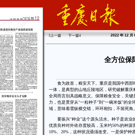
2022
年 12 月
3
上一篇
下一篇
4
全方位保
食为政首，粮安天下。重庆是我国中西部唯
一体，是典型的山地丘陵地区，研究破解重庆
全局而言别具战略意义。保障粮食安全，关键
力，也是贯穿从“一粒种子”到“一碗米饭”的
域，意味着需纵横交错，环环相扣，不留死角
要振兴“种业”这个源头活水。种子是农业的
优质良种对外依存度较高，玉米约50%的种源
10%、20%，这种状况亟须改变。一是保护