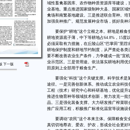
域性畜禽基因库、农作物种质资源库等建设，
业基地。重点推进国家级制种大县、国家区域
禽场和南繁基地建设。三是推进联合育种。培
加强良种推广。规范发展种业市场，抓好良种
要保护“耕地”这个立根之本。耕地是粮食生
耕地资源底子薄，中下等耕地占64.8%，15度
必须采取有力措施，在丘陵山区“巴掌田”里蹚
耕地保护制度和耕地节约制度，从严查处各类
要不断改善农业生产条件，力争建成一批“宜
业示范区。三是管用途。依法落实耕地利用优
版
下一版
田原则上全部用于粮食生产。
要强化“科技”这个关键支撑。科学技术是第
途径。一是完善创新体系。推动成立农业科技
工程（技术）研究中心和科研基地，优化提升
推进生物育种等领域技术创新，努力攻克一批
品。三是强化装备支撑。大力研发推广榨菜联
推广应用工程，积极推广标准化温室等设施设
要调动“农民”这个本来主体。保障粮食安全
真切切地尊农、爱农、护农，形成全社会更好