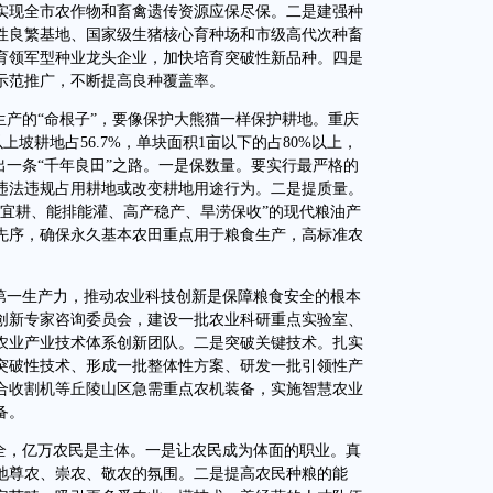
实现全市农作物和畜禽遗传资源应保尽保。二是建强种
性良繁基地、国家级生猪核心育种场和市级高代次种畜
育领军型种业龙头企业，加快培育突破性新品种。四是
示范推广，不断提高良种覆盖率。
产的“命根子”，要像保护大熊猫一样保护耕地。重庆
以上坡耕地占56.7%，单块面积1亩以下的占80%以上，
出一条“千年良田”之路。一是保数量。要实行最严格的
违法违规占用耕地或改变耕地用途行为。二是提质量。
机宜耕、能排能灌、高产稳产、旱涝保收”的现代粮油产
先序，确保永久基本农田重点用于粮食生产，高标准农
一生产力，推动农业科技创新是保障粮食安全的根本
创新专家咨询委员会，建设一批农业科研重点实验室、
农业产业技术体系创新团队。二是突破关键技术。扎实
突破性技术、形成一批整体性方案、研发一批引领性产
合收割机等丘陵山区急需重点农机装备，实施智慧农业
备。
，亿万农民是主体。一是让农民成为体面的职业。真
地尊农、崇农、敬农的氛围。二是提高农民种粮的能