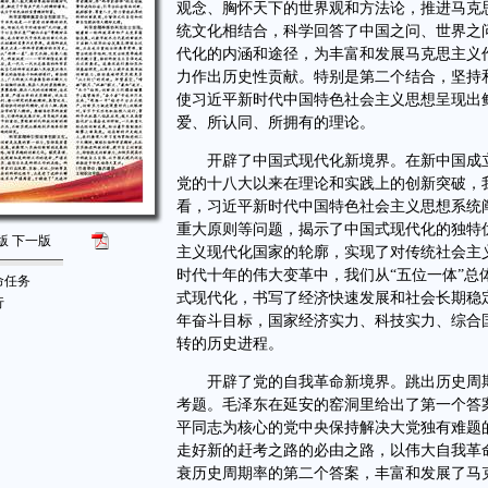
观念、胸怀天下的世界观和方法论，推进马克
统文化相结合，科学回答了中国之问、世界之
代化的内涵和途径，为丰富和发展马克思主义
力作出历史性贡献。特别是第二个结合，坚持
使习近平新时代中国特色社会主义思想呈现出
爱、所认同、所拥有的理论。
开辟了中国式现代化新境界。在新中国成立
党的十八大以来在理论和实践上的创新突破，
看，习近平新时代中国特色社会主义思想系统
重大原则等问题，揭示了中国式现代化的独特
版
下一版
主义现代化国家的轮廓，实现了对传统社会主
时代十年的伟大变革中，我们从“五位一体”总
命任务
式现代化，书写了经济快速发展和社会长期稳
行
年奋斗目标，国家经济实力、科技实力、综合
转的历史进程。
开辟了党的自我革命新境界。跳出历史周期
考题。毛泽东在延安的窑洞里给出了第一个答
平同志为核心的党中央保持解决大党独有难题
走好新的赶考之路的必由之路，以伟大自我革
衰历史周期率的第二个答案，丰富和发展了马