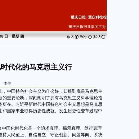
重庆日报
|
重庆科技报
重庆日报报业集团主办
 08 日 星期
四
放大
缩小
默认
化时代化的马克思主义行
李佳
，中国特色社会主义为什么好，归根到底是马克思主
新的重要论断，深刻阐明了拥有马克思主义科学理论指
本所在。习近平新时代中国特色社会主义思想是马克思
党和国家事业取得历史性成就、发生历史性变革过程中
中国化时代化是一个追求真理、揭示真理、笃行真理
坚持人民至上、自信自立、守正创新、问题导向、系统