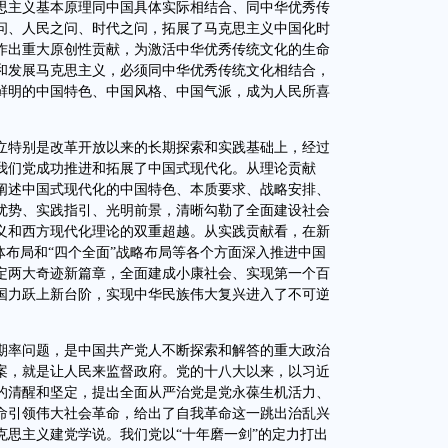
思主义基本原理同中国具体实际相结合、同中华优秀传
问、人民之问、时代之问，拓展了马克思主义中国化时
作出重大原创性贡献，为激活中华优秀传统文化的生命
和发展马克思主义，必须同中华优秀传统文化相结合，
鲜明的中国特色、中国风格、中国气派，成为人民所喜
特别是改革开放以来的长期探索和实践基础上，经过
我们党成功推进和拓展了中国式现代化。从理论贡献
阐述中国式现代化的中国特色、本质要求、战略安排、
优势、实践指引、光明前景，清晰勾勒了全面建设社会
义和西方现代化理论的双重超越。从实践贡献看，在新
体布局和“四个全面”战略布局等各个方面深入推进中国
定两大奇迹新篇章，全面建成小康社会、实现第一个百
国力跃上新台阶，实现中华民族伟大复兴进入了不可逆
率问题，是中国共产党人不断探索和解答的重大政治
案，就是让人民来监督政府。党的十八大以来，以习近
的清醒和坚定，提出全面从严治党是党永葆生机活力、
命引领伟大社会革命，给出了自我革命这一跳出治乱兴
克思主义建党学说。我们党以“十年磨一剑”的定力打出