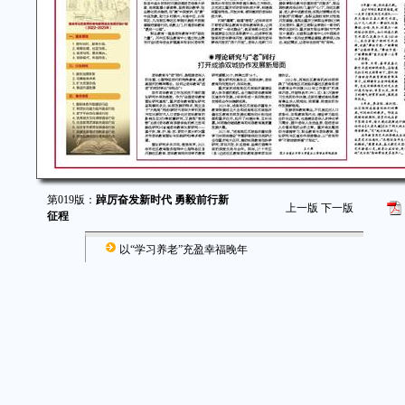
第019版：
踔厉奋发新时代 勇毅前行新
上一版
下一版
征程
以“学习养老”充盈幸福晚年