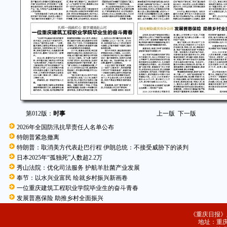
第012版：
时事
上一版
下一版
2026年全国防汛抗旱责任人名单公布
特朗普紧急撤离
特朗普：取消美方代表赴巴行程 伊朗总统：不接受威胁下的谈判
日本2025年“孤独死”人数超2.2万
秀山法院：优化司法服务 护航羊肚菌产业发展
奉节：以水兴业富民 绘就乡村振兴新画卷
一位重庆建筑工程职业学院毕业生的奋斗青春
发展普惠保险 助推乡村全面振兴
《重庆日报》
地址：重庆