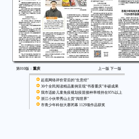
第010版：
重庆
上一版
下一版
起底网络评价背后的“生意经”
30个全民阅读精品案例呈现“书香重庆”丰硕成果
我市适龄儿童免疫规划疫苗接种率维持在95%以上
浙江小伙带秀山土货“闯世界”
市青少年科创大赛闭幕 1129项作品获奖