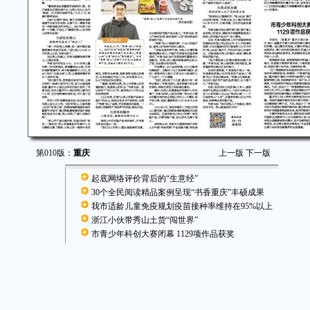
第010版：
重庆
上一版
下一版
起底网络评价背后的“生意经”
30个全民阅读精品案例呈现“书香重庆”丰硕成果
我市适龄儿童免疫规划疫苗接种率维持在95%以上
浙江小伙带秀山土货“闯世界”
市青少年科创大赛闭幕 1129项作品获奖