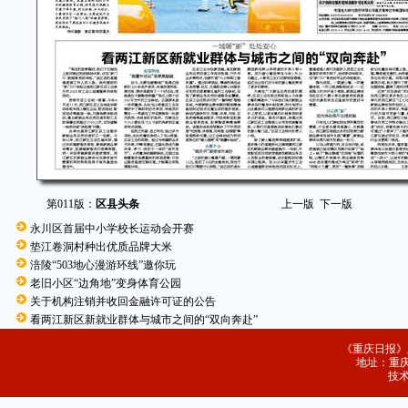
第011版：
区县头条
上一版
下一版
永川区首届中小学校长运动会开赛
垫江卷洞村种出优质品牌大米
涪陵“503地心漫游环线”邀你玩
老旧小区“边角地”变身体育公园
关于机构注销并收回金融许可证的公告
看两江新区新就业群体与城市之间的“双向奔赴”
《重庆日报》
地址：重庆
技