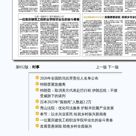
第012版：
时事
上一版
下一版
2026年全国防汛抗旱责任人名单公布
特朗普紧急撤离
特朗普：取消美方代表赴巴行程 伊朗总统：不接
受威胁下的谈判
日本2025年“孤独死”人数超2.2万
秀山法院：优化司法服务 护航羊肚菌产业发展
奉节：以水兴业富民 绘就乡村振兴新画卷
一位重庆建筑工程职业学院毕业生的奋斗青春
发展普惠保险 助推乡村全面振兴