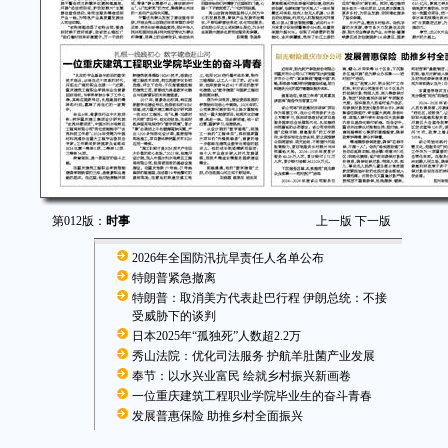
第012版：
时事
上一版
下一版
2026年全国防汛抗旱责任人名单公布
特朗普紧急撤离
特朗普：取消美方代表赴巴行程 伊朗总统：不接
受威胁下的谈判
日本2025年“孤独死”人数超2.2万
秀山法院：优化司法服务 护航羊肚菌产业发展
奉节：以水兴业富民 绘就乡村振兴新画卷
一位重庆建筑工程职业学院毕业生的奋斗青春
发展普惠保险 助推乡村全面振兴