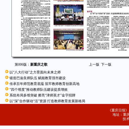
第006版：
新重庆之歌
上一版
下一版
以“八大行动”之力育面向未来之师
锻造巴渝良师队伍 赋能教育强市建设
传承百年师范教育底蕴 筑牢教师教育创新高地
“四个维度”推动教师队伍建设提质增效
系统布局多维突破 擦亮“津师英才”金字招牌
以“深”合作驱动“活”资源 打造教师教育发展新格局
《重庆日报》
地址：重庆
技