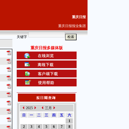
重庆日报
重庆日报报业集团
关键字
重庆日报多媒体版
2025
三月
日
一
二
三
四
五
六
1
2
3
4
5
6
7
8