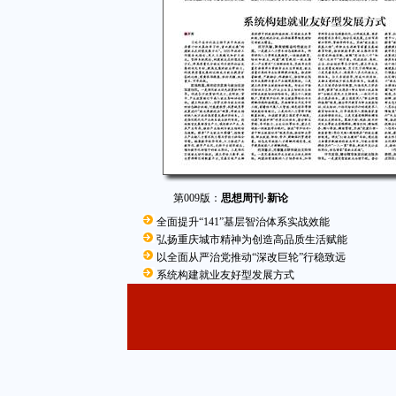
第009版：
思想周刊·新论
全面提升“141”基层智治体系实战效能
弘扬重庆城市精神为创造高品质生活赋能
以全面从严治党推动“深改巨轮”行稳致远
系统构建就业友好型发展方式