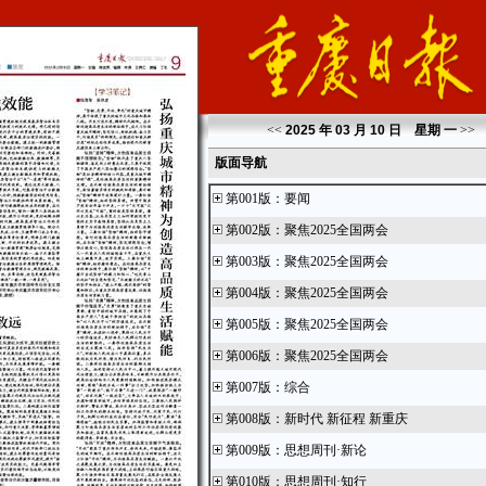
<<
2025 年 03 月 10 日 星期
一
>>
版面导航
第001版
：
要闻
第002版
：
聚焦2025全国两会
第003版
：
聚焦2025全国两会
第004版
：
聚焦2025全国两会
第005版
：
聚焦2025全国两会
第006版
：
聚焦2025全国两会
第007版
：
综合
第008版
：
新时代 新征程 新重庆
第009版
：
思想周刊·新论
第010版
：
思想周刊·知行