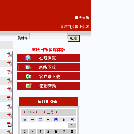
重庆日报
重庆日报报业集团
关键字
重庆日报多媒体版
2025
三月
日
一
二
三
四
五
六
1
2
3
4
5
6
7
8