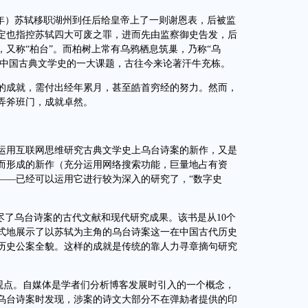
9年）苏轼移职湖州到任后给皇帝上了一则谢恩表，后被监
定也指控苏轼四大可废之罪，进而先由监察御史告发，后
又称“柏台”。而柏树上常有乌鸦栖息筑巢，乃称“乌
和中国古典文学史的一大课题，古往今来论著汗牛充栋。
成就，需付出经年累月，甚至皓首穷经的努力。然而，
弄斧班门，成就卓然。
用互联网思维研究古典文学史上乌台诗案的新作，又是
而形成的新作（充分运用网络搜索功能，巨量地占有资
——已经可以运用它进行较为深入的研究了，“数字史
了乌台诗案的古代文献和现代研究成果。该书是从10个
式地展示了以苏轼为主角的乌台诗案这一在中国古代历史
历史公案全貌。这样的成就是传统的靠人力寻章摘句研究
观点。自媒体是学者们分析博客发展时引入的一个概念，
乌台诗案时发现，涉案的诗文大部分不在弹劾者提供的印