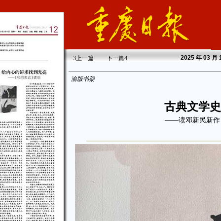
2025
年 03 月
3
上一篇
下一篇
4
渝版书架
古典文学史
——读邓新民新作