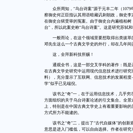
众所周知，“乌台诗案”源于元丰二年（107
察御史何正臣指认其用语暗藏讥刺朝政，御史李
在御史台狱受审的冤案。由于御史台内遍植柏树，
台”，所以此案史称“乌台诗案”。这是研究苏轼
一般而论，在这个领域里要想取得出类拔萃的
邓先生这么一个古典文学史的外行，却在几年间
这，全拜新科技所赐！
通观全书，这是一部交叉学科的著作：既是运
在古典文学史研究中运用现代信息技术进行研究
料），充分显示了互联网、信息技术的发展程度
学”似乎已见端倪。
该书之“奇”一，在于运用信息技术，几乎穷尽
方面组织的关于乌台诗案论述的引文集合。全景
上，特别是在中国古典文学史上有着重要影响的
方式所力不能逮的。
该书之“奇”二，提出了“古代自媒体”的创新
意思是进入门槛低，可以自由选择。作者在研究