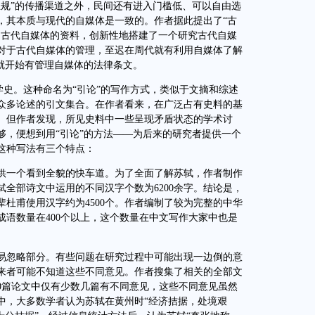
正规”的传播渠道之外，民间还有进入门槛低、可以自由选
，其本质与现代的自媒体是一致的。作者据此提出了“古
用古代自媒体的资料，创新性地搭建了一个研究古代自媒
对于古代自媒体的管理，至迟在周代就有利用自媒体了解
就开始有管理自媒体的法律条文。
史。这种命名为“引论”的写作方式，类似于文摘和综述
众多论述的引文集合。在作者看来，在广泛占有史料的基
。但作者发现，所见史料中一些呈现矛盾状态的学术讨
够，便想到用“引论”的方法——为后来的研究者提供一个
这种写法有三个特点：
一个看到全貌的快车道。为了全面了解苏轼，作者制作
全部诗文中运用的不同汉字个数为6200余字。结论是，
杜甫使用汉字约为4500个。作者编制了较为完整的中华
语数量在400个以上，这个数量在中文写作大家中也是
忽略部分。有些问题在研究过程中可能出现一边倒的意
来者可能不知道这些不同意见。作者搜集了相关的全部文
0篇论文中仅有少数几篇有不同意见，这些不同意见虽然
中，大多数学者认为苏轼在黄州时“经济拮据，处境艰