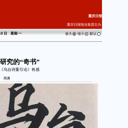
重庆日报
重庆日报报业集团主办
 10 日 星期
一
放大
缩小
默认
研究的“奇书”
《乌台诗案引论》有感
周勇