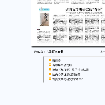
第012版：
共赏百本好书
上
编前语
当蝴蝶扇动翅膀
辨识《红楼梦》里的法律法规
给内心的诉求找到光亮
古典文学史研究的“奇书”