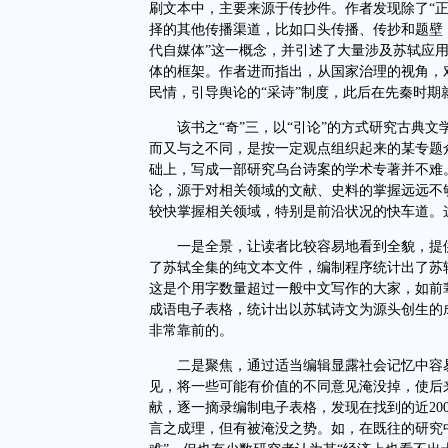
刷文本中，主要来源于传抄件。作者发现除了“
择的其他传播渠道，比如口头传播、传抄和题壁
代自媒体”这一概念，并引述了大量涉及苏轼应
体的框架。作者进而指出，从国家治理的视角，
民情，引导舆论的“采诗”制度，此后在先秦时期
该书之“奇”三，以“引论”的方式研究古典文学
而又与之不同，是按一定观点组织起来的某专题
础上，写成一部研究乌台诗案的学术专著并不难
论，源于对相关领域的文献、史料的掌握远远不
较快掌握相关领域，特别是前沿状况的快车道。
一是全景，让读者比较容易地看到全貌，提供
了苏轼全集的纯文本文件，编制程序统计出了苏轼
这是个用字数量超过一般中文写作的大家，如前辈
成语电子表格，统计出以苏轼诗文为源头创生的成
非常靠前的。
二是聚焦，通过适当编辑显露社会记忆中容易
见，将一些可能有价值的不同意见淹没掉，使后
献，逐一摘录编制电子表格，发现在找到的近20
言之成理，但有被淹没之势。如，在既往的研究