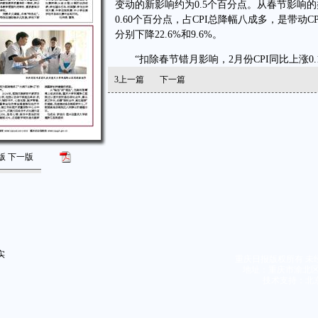
变动的新影响约为0.5个百分点。从春节影响的
0.60个百分点，占CPI总降幅八成多，是带
分别下降22.6%和9.6%。
“扣除春节错月影响，2月份CPI同比上涨0
3
上一篇
下一篇
版
下一版
实
重庆日报版权所有 未
地址：重庆市渝北区同茂
技术支持：北