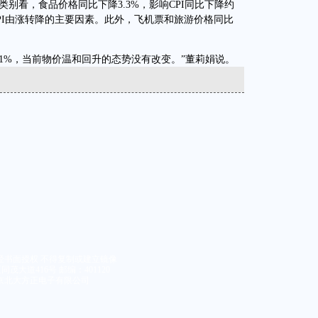
类别看，食品价格同比下降3.3%，影响CPI同比下降约
动CPI由涨转降的主要因素。此外，飞机票和旅游价格同比
.1%，当前物价温和回升的态势没有改变。”董莉娟说。
经书面授权 不得复制或建立镜像
大道416号 邮编：401120
京北大方正电子有限公司