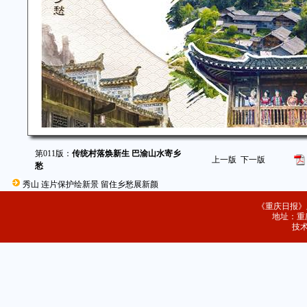
第011版：
传统村落焕新生 巴渝山水寄乡
上一版
下一版
愁
秀山 连片保护绘新景 留住乡愁展新颜
《重庆日报》
地址：重庆
技