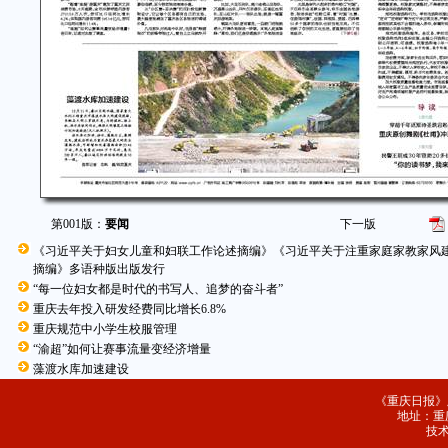
第001版：
要闻
下一版
《习近平关于妇女儿童和妇联工作论述摘编》《习近平关于注重家庭家教家风
摘编》多语种版出版发行
“每一位妇女都是时代的书写人、追梦的奋斗者”
重庆去年投入研发经费同比增长6.8%
重庆规范中小学生校服管理
“渝超”如何让赛事流量变经济增量
藻渡水库加速建设
《重庆日报》
地址：重庆
技