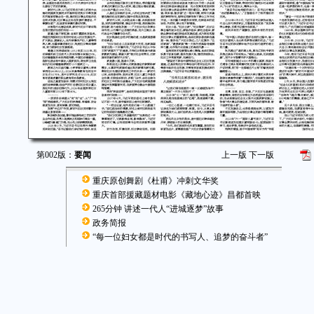
第002版：
要闻
上一版
下一版
重庆原创舞剧《杜甫》冲刺文华奖
重庆首部援藏题材电影《藏地心迹》昌都首映
265分钟 讲述一代人“进城逐梦”故事
政务简报
“每一位妇女都是时代的书写人、追梦的奋斗者”