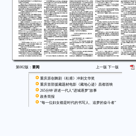
第002版：
要闻
上一版
下一版
重庆原创舞剧《杜甫》冲刺文华奖
重庆首部援藏题材电影《藏地心迹》昌都首映
265分钟 讲述一代人“进城逐梦”故事
政务简报
“每一位妇女都是时代的书写人、追梦的奋斗者”