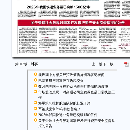
第007版：
时事
上一版
下一版
就近期中方相关经贸政策措施情况答记者问
巴基斯坦与阿富汗在边境交火
数月来美国一直在协助乌克兰打击俄能源设施
市场监管总局：对高通公司立案调查是日常执法工
作
海军第48批护航编队起航赴亚丁湾
军饷成党争筹码 特朗普急了
2025年我国快递业务量已突破1500亿件
关于受理社会各界对国家开发银行资产安全监督举
报的公告