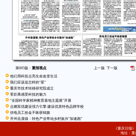
第005版：
重报视点
上一版
下一版
他们用科技点亮生命改变生活
我们应该追怎样的“星”
重庆市技术转移研究院成立
零距离感受科技的魅力
“全国科学家精神教育基地主题展”开展
点燃双优建设强力引擎 建设优质特色品牌学校
供电员工拾金不昧获锦旗
开州岳溪镇：特色产业带动乡村振兴“加速跑”
《重庆日报》
地址：重庆