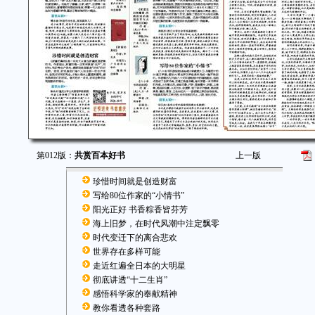
第012版：
共赏百本好书
上一版
珍惜时间就是创造财富
写给80位作家的“小情书”
阳光正好 书香粽香皆芬芳
海上旧梦，在时代风潮中注定飘零
时代变迁下的离合悲欢
世界存在多样可能
走近红遍全日本的大明星
彻底讲透“十二生肖”
感悟科学家的奉献精神
教你看透各种套路