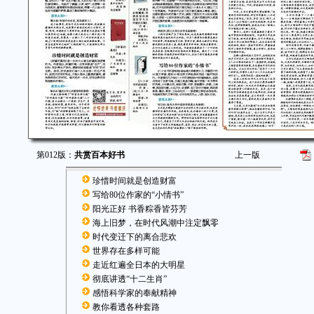
第012版：
共赏百本好书
上一版
珍惜时间就是创造财富
写给80位作家的“小情书”
阳光正好 书香粽香皆芬芳
海上旧梦，在时代风潮中注定飘零
时代变迁下的离合悲欢
世界存在多样可能
走近红遍全日本的大明星
彻底讲透“十二生肖”
感悟科学家的奉献精神
教你看透各种套路