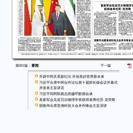
第001版：
要闻
下一版
开辟中阿关系新纪元 开创美好世界新未来
习近平出席中阿合作论坛第十届部长级会议开幕式
并发表主旨讲话
习近平同阿联酋总统穆罕默德会谈
袁家军会见诺贝尔物理学奖获得者弗伦茨·克劳斯
胡衡华出席亚洲科技大会并作峰会主旨演讲