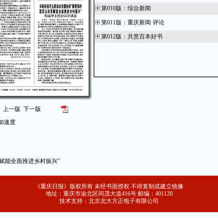
第010版
：
综合新闻
第011版
：
重庆新闻·评论
第012版
：
共赏百本好书
上一版
下一版
加速度
赋能全面推进乡村振兴”
《重庆日报》版权所有 未经书面授权 不得复制或建立镜像
地址：重庆市渝北区同茂大道416号 邮编：401120
技术支持：北京北大方正电子有限公司