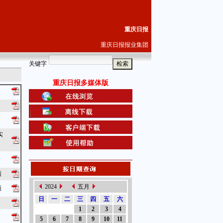
重庆日报
重庆日报报业集团
关键字
重庆日报多媒体版
实
面
2024
五月
面
日
一
二
三
四
五
六
1
2
3
4
5
6
7
8
9
10
11