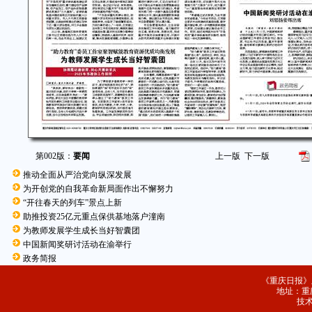
第002版：
要闻
上一版
下一版
推动全面从严治党向纵深发展
为开创党的自我革命新局面作出不懈努力
“开往春天的列车”景点上新
助推投资25亿元重点保供基地落户潼南
为教师发展学生成长当好智囊团
中国新闻奖研讨活动在渝举行
政务简报
《重庆日报》
地址：重庆
技