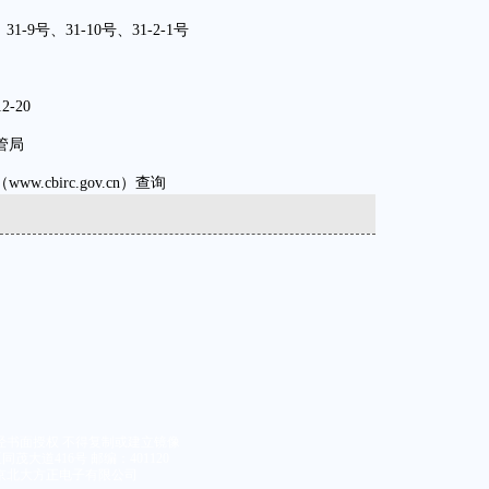
号、31-10号、31-2-1号
-20
管局
birc.gov.cn）查询
经书面授权 不得复制或建立镜像
大道416号 邮编：401120
京北大方正电子有限公司