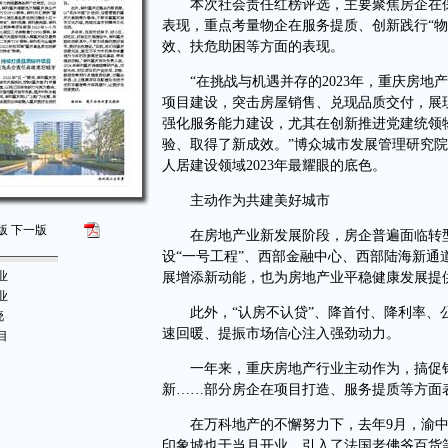
本次社会责任红榜评选，主要聚焦房企在保
表现，重点考量物企在服务提质、创新践行“物
效、扶危助困等方面的表现。
“在挑战与机遇并存的2023年，重庆房地
项目建设，突击房屋销售、兑现品质交付，展
强化服务能力建设，尤其在创新推进党建统领
验、取得了新成效。”博众城市发展管理研究
人居建设领域2023年最耀眼的底色。
主动作为共建美好城市
版
下一版
在房地产业新发展阶段，房企普遍面临转型升
设“一号工程”、西部金融中心、西部陆海新
业
展增添新动能，也为房地产业平稳健康发展提
业
此外，“认房不认贷”、降首付、降利率、公
晓
速回暖、提振市场信心注入强劲动力。
目
一年来，重庆房地产行业主动作为，搞促销
新……部分房企在项目打造、服务提质等方面
在万科地产的不懈努力下，去年9月，渝中区
印象城也于当月开业，引入了法国老佛爷百货等