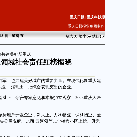
重庆日报
|
重庆科技报
重庆日报报业集团主办
 12 日 星期
五
放大
缩小
默认
为共建美好新重庆
建设领域社会责任红榜揭晓
军，也共建美好城市的重要力量。在现代化新重庆建
城共进，涌现出一批综合表现突出的企业。
上，综合专家意见和本报独立观察，2023重庆人居
家房地产开发企业，新大正、万科物业、保利物业、金
中央公园悦府、龙湖·云河颂等11个楼盘小区上榜。贝壳