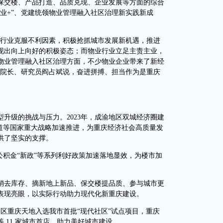
交楼、产品打造、品质兑现、企业发展等方面的综合
业+”、党建统领物业管理融入社区治理新实践新成
产行业克服不利因素，积极抢抓城市发展新机遇，推进
现出向上向好的积极姿态；而物业行业立足主责主业，
物业管理融入社区治理方面，不少物业企业带来了新经
院院长、研究员阎占斌说，奋进拼搏、担当作为是重庆
级的挑战与压力。2023年，成渝地区双城经济圈建
通道等国家重大战略加速推进，为重庆经济社会高质量发
供了坚实的支撑。
积金“新政”等系列利好政策加速落地显效，为楼市加
去库存、摘新地上新品、保交楼提品质、参与城市更
表现亮眼，以实际行动助力现代化新重庆建设。
重庆天地入选我市首批“现代社区”试点项目，重庆
 11 家城市首店，助力美好城市建设。