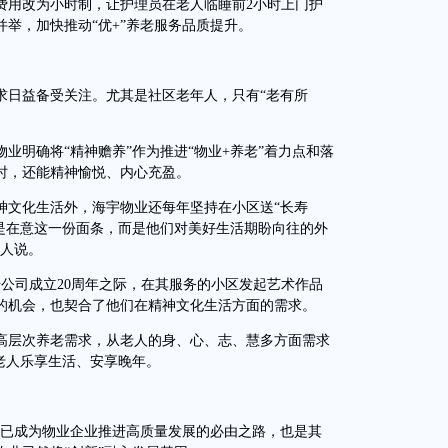
费用改为小时制，让护理员在老人临睡前2小时上门护
举，加快推动“优+”养老服务品质提升。
日益备受关注。尤其是社区老年人，只有“老有所
明确将“精神赡养”作为推进“物业+养老”着力点和落
时，还能精神愉悦、内心充盈。
文化生活外，海宇物业还每年坚持在小区送“长寿
不是在意这一份面条，而是他们对美好生活期盼向往的外
责人说。
借公司成立20周年之际，在其服务的小区发起艺术作品
的机会，也契合了他们在精神文化生活方面的需求。
层次养老需求，从老人的身、心、志、慧多方面需求
老人乐享生活、安享晚年。
已成为物业企业推进高质量发展的必由之路，也是其