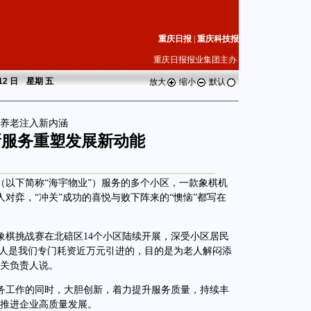
重庆日报
|
重庆科技报
重庆日报报业集团主办
 12 日 星期
五
放大
缩小
默认
+”养老注入新内涵
新服务重塑发展新动能
下简称“海宇物业”）服务的多个小区，一款象棋机
对弈，“冲关”成功的喜悦与败下阵来的“懊恼”都写在
象棋挑战赛在北碚区14个小区陆续开展，深受小区居民
器人是我们专门耗资近万元引进的，目的是为老人解闷添
有关负责人说。
工作的同时，大胆创新，着力提升服务质量，持续丰
，推进企业高质量发展。