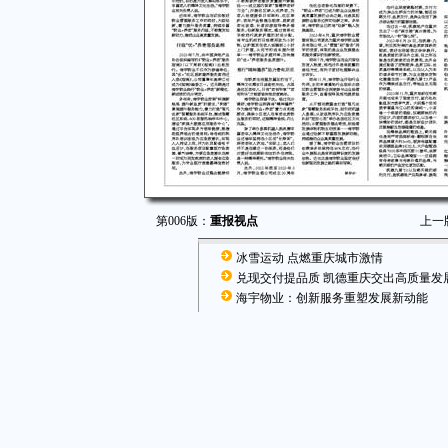
第006版：
重报视点
上一
冰雪运动 点燃重庆城市激情
兑现交付提品质 凯德重庆交出高质量发
海宇物业：创新服务重塑发展新动能