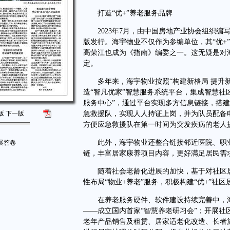
打造“优+”养老服务品牌
2023年7月，由中国房地产业协会组织编写
版发行。海宇物业不仅作为参编单位，其“优+
高荣江也成为《指南》编委之一。这无疑是对海
定。
多年来，海宇物业按照“构建新格局 提升新
造“智凡优家”智慧服务系统平台，集成智慧社
服务中心”，通过平台实现多方信息链接，搭
版
下一版
急救援队，实现人人持证上岗，并为队员配备
方便应急救援队在第一时间为突发疾病的老人
此外，海宇物业还整合链接邻近医院、职业
展答卷
链，丰富居家康养项目内容，更好满足居民需
随着社会老龄化进展的加快，基于对社区居家
性布局“物业+养老”服务，积极构建“优+”社区
在养老服务硬件、软件建设持续完善中，海
——成立国内首家“智慧养老研习会”；开展
老年产品销售及租赁、居家适老化改造、长者