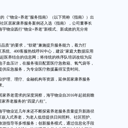
的《“物业+养老”服务指南》（以下简称《指南》）出
”社区居家康养服务案例还入选《指南》，公司董事长
宇物业践行“物业+养老”新模式、新成效的充分肯
品质”的要求，“软硬”兼施提升服务能力，着力打
区系统、400客服热线呼叫中心，建设“家庭大数据应用
建起医养结合的信息网；将传统的秩序队培训改组为应
电子血压计，在服务项目配置医疗急救箱、氧气袋等，
提供应急服务，为专业医疗救援赢得宝贵时间。
护理、理疗、金融机构等资源，延伸居家康养服务
求。
养老需求的深度洞察，海宇物业自2016年起就前瞻
居家养老服务的“四梁八柱”。
宇物业近几年来还不断探索养老服务质量提升新路径
社区嵌入式养老，为老人低偿提供日间照料、社区照护、
旅游指导等多维服务；创新服务模式，通过信息化手段