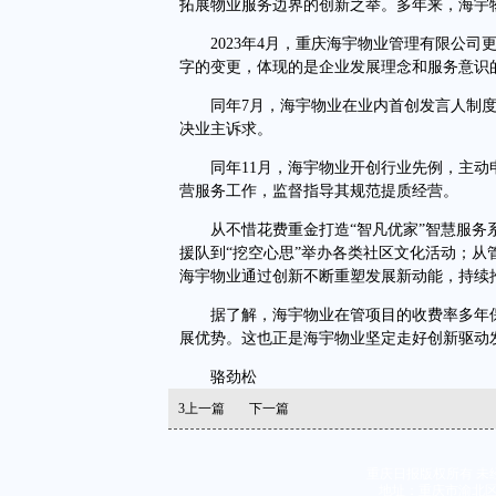
拓展物业服务边界的创新之举。多年来，海宇物
2023年4月，重庆海宇物业管理有限公司更
字的变更，体现的是企业发展理念和服务意识
同年7月，海宇物业在业内首创发言人制度
决业主诉求。
同年11月，海宇物业开创行业先例，主动
营服务工作，监督指导其规范提质经营。
从不惜花费重金打造“智凡优家”智慧服务系
援队到“挖空心思”举办各类社区文化活动；
海宇物业通过创新不断重塑发展新动能，持续
据了解，海宇物业在管项目的收费率多年保持
展优势。这也正是海宇物业坚定走好创新驱动
骆劲松
3
上一篇
下一篇
重庆日报版权所有 未
地址：重庆市渝北区同茂