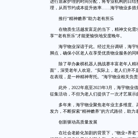
进行居家护理的时间分配，将专业机构的日结
理，从而节约成本提升效率……海宇物业多措并
推行“精神赡养”助力老有所乐
在物质生活越发富足的当下，精神文化需求
享”“老有所乐”才能更愉快地安度晚年。
海宇物业深谙于此。经过充分调研，海宇物业
脚点，确保小区老人在享受优质物业服务的同
除了举办象棋机器人挑战赛丰富老年人精神
面”，深受老年人欢迎。“实际上，老人们并
在表现，是一种精神寄托。”海宇物业相关负
此外，2022年底至2023年3月，海宇物业
征集活动，不但为老人们提供了一次才艺展示
多年来，海宇物业聚焦老年业主多维度、高
发力，不断探索“精神赡养”的方式路径，助力
创新驱动高质量发展
在社会老龄化加剧的背景下，“物业+养老”