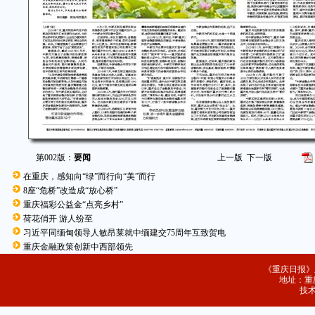
第002版：
要闻
上一版
下一版
在重庆，感知向“绿”而行向“美”而行
8座“危桥”改造成“放心桥”
重庆福彩公益金“点亮乡村”
荷花俏开 游人纷至
习近平同缅甸领导人敏昂莱就中缅建交75周年互致贺电
重庆金融政策创新中西部领先
《重庆日报》
地址：重庆
技