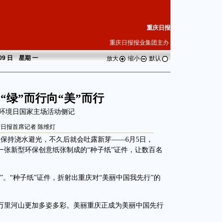
重庆日报
重庆日报报业集团主办
 09 日 星期
一
放大
缩小
默认
“绿”而行向“美”而行
五环境日国家主场活动侧记
庆日报首席记者 陈维灯
持浇水避光，不久后就会吐露新芽——6月5日，
，一张新型环保创意纸张制成的“种子纸”证件，让数百名
“种子纸”证件，折射出重庆对“美丽中国我先行”的
里河山更加多姿多彩。美丽重庆正成为美丽中国先行