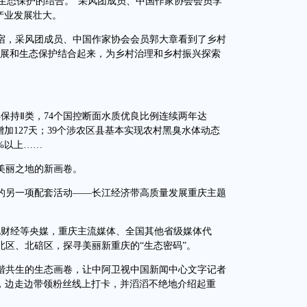
生态保护的结合。”采风团成员、中国作家协会会员李
产业发展壮大。
，采风团成员、中国作家协会会员郭大章看到了乡村
发展和生态保护结合起来，为乡村治理和乡村振兴探索
保持Ⅱ类，74个国控断面水质优良比例连续两年达
年增加127天；39个涉农区县基本实现农村黑臭水体动态
%以上……
丽之地的新画卷。
动的另一项配套活动——长江经济带高质量发展重庆主题
财经等央媒，重庆主流媒体、全国其他省级媒体代
区、北碚区，探寻美丽新重庆的“生态密码”。
共生的生态画卷，让中阿卫视中国新闻中心文字记者
社交软件，边走边带领粉丝线上打卡，并滔滔不绝地介绍起重