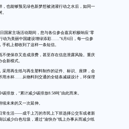
，也能够预见绿色新梦想被浇灌行动之水后，如同一
树。
环境日国家主场活动期间，您与各位参会嘉宾积极响应‘零
际行动为美丽中国建设增绿添彩……”6月6日，每一位参
表，手机上都收到了这样一条短信。
不便保存又造成浪费，甚至存在信息泄露风险。重庆
办会新模式。
采用再生纸与再生塑料制作的证件、标识、座牌，会
环用水杯……从物料到交通的全链条减碳设计，环保理
放，“累计减少碳排放8.58吨”由此而来。
续未来的又一次延伸。
常生活——成千上万的市民上下班选择公交车或者新
袋以减少白色垃圾，通过“渝快办”线上办事从而减少纸