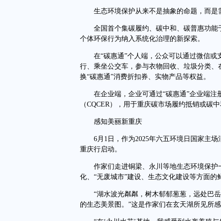
生态环境保护从来不是抽象的命题，而是需
全国首个集碳履约、碳中和、碳普惠功能于一
个体环保行为纳入系统化治理的新探索。
在“碳惠通”个人端，公众可以通过微信或支
行、乘坐公交车，参与衣物回收、垃圾分类、
换“碳惠通”消费折扣券、实物产品等权益。
在企业端，企业可通过“碳惠通”企业端注册
（CQCER），用于重庆碳市场履约抵销或碳中
感知美丽新重庆
6月1日，作为2025年六五环境日国家主场
重庆行启动。
作家们走进铜梁、永川等地生态环境保护一线
化、“无废城市”建设、生态文化建设等方面的
“湖水波光粼粼，树木郁郁葱葱，远处巴岳
的生态美景图。”这是作家们在玄天湖所见所