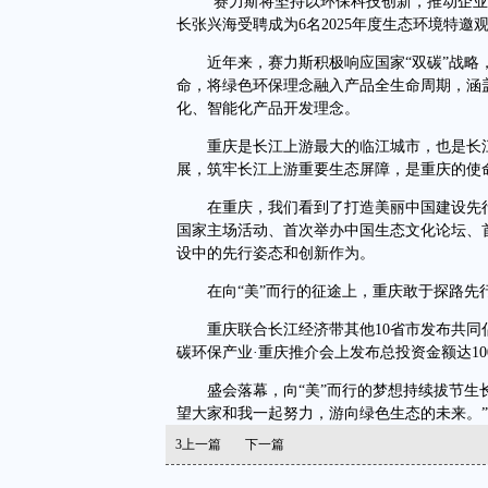
“赛力斯将坚持以环保科技创新，推动企业可
长张兴海受聘成为6名2025年度生态环境特邀
近年来，赛力斯积极响应国家“双碳”战略，
命，将绿色环保理念融入产品全生命周期，涵
化、智能化产品开发理念。
重庆是长江上游最大的临江城市，也是长江
展，筑牢长江上游重要生态屏障，是重庆的使
在重庆，我们看到了打造美丽中国建设先行
国家主场活动、首次举办中国生态文化论坛、
设中的先行姿态和创新作为。
在向“美”而行的征途上，重庆敢于探路先
重庆联合长江经济带其他10省市发布共同倡
碳环保产业·重庆推介会上发布总投资金额达1
盛会落幕，向“美”而行的梦想持续拔节生长。
望大家和我一起努力，游向绿色生态的未来。”
3
上一篇
下一篇