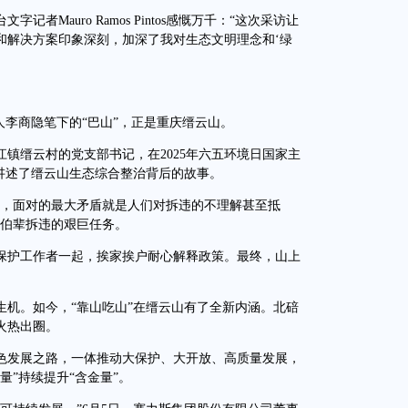
auro Ramos Pintos感慨万千：“这次采访让
和解决方案印象深刻，加深了我对生态文明理念和‘绿
李商隐笔下的“巴山”，正是重庆缙云山。
缙云村的党支部书记，在2025年六五环境日国家主
讲述了缙云山生态综合整治背后的故事。
期，面对的最大矛盾就是人们对拆违的不理解甚至抵
叔伯辈拆违的艰巨任务。
护工作者一起，挨家挨户耐心解释政策。最终，山上
。如今，“靠山吃山”在缙云山有了全新内涵。北碚
火热出圈。
发展之路，一体推动大保护、大开放、高质量发展，
量”持续提升“含金量”。