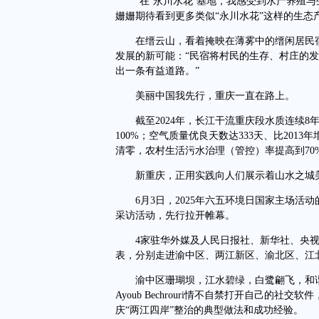
“在‘永川水花’基地，我感受到水产养殖与
姗姗期待看到更多类似“永川水花”这样的生态
在缙云山，看着掩映在薄雾中的缙闲居民宿
发展的新可能：“民宿将村民的生存、村庄的
出一条有益道路。”
美丽中国我先行，重庆一直在路上。
截至2024年，长江干流重庆段水质连续8年
100%；空气质量优良天数达333天、比2013
清零，农村生活污水治理（管控）率提高到70
新重庆，正用实践向人们展示着山水之城美
6月3日，2025年六五环境日国家主场活
采访活动，先行拉开帷幕。
4家驻华外媒及人民日报社、新华社、央视
表，分别走进渝中区、两江新区、渝北区、江北
渝中区珊瑚坝，江水碧绿，白鹭翩飞，和谐
Ayoub Bechrouri情不自禁打开自己的
庆“两江四岸”整治的典型做法和成功经验。