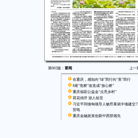
第002版：
要闻
上一
在重庆，感知向“绿”而行向“美”而行
8座“危桥”改造成“放心桥”
重庆福彩公益金“点亮乡村”
荷花俏开 游人纷至
习近平同缅甸领导人敏昂莱就中缅建交7
贺电
重庆金融政策创新中西部领先