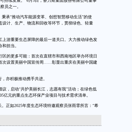
持续发展。”6月5日，赛力斯集团股份有限公司董事
观察员之一。
秉承“推动汽车能源变革、创想智慧移动生活”的使
盖设计、生产、物流和回收等环节，贯彻绿色、轻量
上游重要生态屏障的最后一道关口。大力推动绿色发
命和担当。
区的更多可能：首次在直辖市和西南地区举办环境日
首次设置美丽中国宣传周……彰显出重庆在美丽中国建
行，亦积极推动携手共进。
议，启动“共护美丽长江，志愿有我”活动；在绿色低
005亿元的重点生态环保产业项目与技术需求清单。
正如2025年度生态环境特邀观察员张雨霏所言：“希