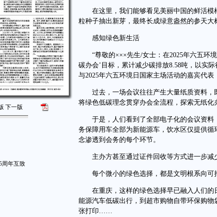
在这里，我们能够看见美丽中国的鲜活模样
粒种子抽出新芽，最终长成绿意盎然的参天大
感知绿色新生活
“尊敬的×××先生/女士：在2025年六五
碳办会’目标，累计减少碳排放8.58吨，以实
与2025年六五环境日国家主场活动的嘉宾代
过去，一场会议往往产生大量纸质资料，既
将绿色低碳理念贯穿办会全流程，探索无纸化
版
下一版
于是，人们看到了全部电子化的会议资料，
务保障用车全部为新能源车，饮水区仅提供循
念渗透到会务的每个环节。
主办方甚至通过证件回收等方式进一步减少碳排
5周年互致
每个微小的绿色选择，都是文明根系向可持
在重庆，这样的绿色选择早已融入人们的日
能源汽车低碳出行，到超市购物自带环保购物
张打印……