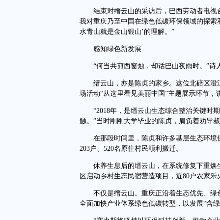
结束对缙云山的采访后，巴西劳动者电视台文字记者M
我对重庆乃至中国在绿色低碳环保领域的探索
水青山就是金山银山’的理解。”
感知绿色新发展
“何当共剪西窗烛，却话巴山夜雨时。”诗人
缙云山，亦是陈贞的家乡。这位北碚区澄江镇
场活动“从这里看见美丽中国”主题展示环节，
“2018年，是缙云山生态综合整治关键时
触。”当时刚刚大学毕业的陈贞，肩负着劝导
在那段时间里，陈贞和许多基层生态环境保
203户、520名原住村民顺利搬迁。
休养生息后的缙云山，在系统修复下重焕生机
区启动乡村生态民宿营造项目，近80户农家乐
不仅是缙云山。重庆正沿着生态优先、绿色
全面加快产业体系绿色低碳转型，以发展“含绿