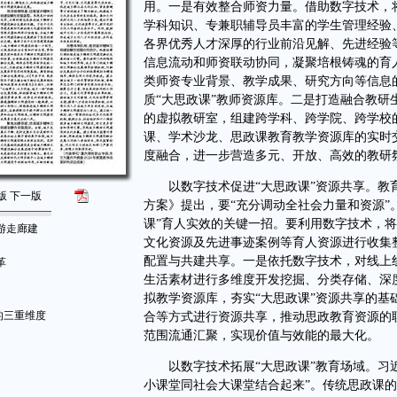
用。一是有效整合师资力量。借助数字技术，
学科知识、专兼职辅导员丰富的学生管理经验
各界优秀人才深厚的行业前沿见解、先进经验
信息流动和师资联动协同，凝聚培根铸魂的育
类师资专业背景、教学成果、研究方向等信息
质“大思政课”教师资源库。二是打造融合教
的虚拟教研室，组建跨学科、跨学院、跨学校
课、学术沙龙、思政课教育教学资源库的实时
度融合，进一步营造多元、开放、高效的教研
以数字技术促进“大思政课”资源共享。教育
版
下一版
方案》提出，要“充分调动全社会力量和资源”
课”育人实效的关键一招。要利用数字技术，
游走廊建
文化资源及先进事迹案例等育人资源进行收集
配置与共建共享。一是依托数字技术，对线上
革
生活素材进行多维度开发挖掘、分类存储、深
拟教学资源库，夯实“大思政课”资源共享的
的三重维度
合等方式进行资源共享，推动思政教育资源的
范围流通汇聚，实现价值与效能的最大化。
以数字技术拓展“大思政课”教育场域。习近
小课堂同社会大课堂结合起来”。传统思政课