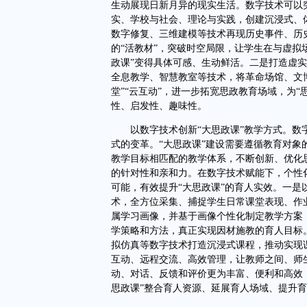
生动展现日新月异的现实生活。数字技术可以
实、学校与社会、理论与实践，创建沉浸式、
数字修复、三维建模等技术再现历史事件、历
的“活教材”，突破时空局限，让学生在与虚拟
政课”变得具体可感、生动鲜活。二是打造虚实
全息教学、智慧教室等技术，将革命场馆、文博
堂”“云互动”，进一步拓宽思政教育场域，为“
性、启发性、趣味性。
以数字技术创新“大思政课”教学方式。数字
式的变革。“大思政课”建设需要遵循教育对
教学目标相匹配的教学体系，不断创新、优化思政
的针对性和亲和力。在数字技术赋能下，个性
可能，有效提升“大思政课”的育人实效。一
术，全方位采集、捕捉学生日常课堂表现、作
属学习画像，并基于画像个性化制定教学方案
学策略和方法，真正实现因材施教的育人目标
拟仿真等数字技术打造沉浸式课程，推动实现
互动、远程交流、高效管理，让教师之间、师生
动、对话、反馈和评价更为丰富、便利和高效，
思政课”整合育人资源、延展育人场域、提升