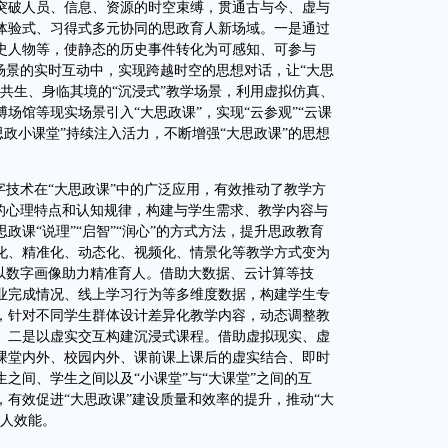
突破人员、信息、资源的时空束缚，贯通古与今、虚与
体验式、习得式多元协同的思政育人新场域。一是通过
史人物等，使静态的历史事件转化为可感知、可参与
场景的实时互动中，实现跨越时空的思想对话，让“大思
共生、身临其境的“沉浸式”教学场景，利用虚拟仿真、
场馆等现实场景引入“大思政课”，实现“云参观”“云课
思政小课堂”持续注入活力，不断增强“大思政课”的思想
技术在“大思政课”中的广泛应用，有效推动了教学方
象的心理特点和认知规律，构建与学生需求、教学内容与
课“说理”“启智”“润心”的方式方法，提升思政教育
化、精准化、动态化、视频化、情景化等教学方式变为
是以数字画像助力精准育人。借助大数据、云计算等技
业完成情况、线上学习行为等多维度数据，构建学生专
，针对不同学生群体设计差异化教学内容，动态调整教
。二是以虚实交互构建沉浸式课程。借助虚拟现实、虚
课堂内外、校园内外、课前课上课后的虚实结合、即时
之间、学生之间以及“小课堂”与“大课堂”之间的互
有效促进“大思政课”建设质量和效率的提升，推动“大
育人效能。