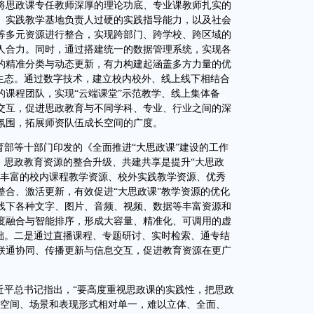
将思政课专任教师深厚的理论功底、专业课教师扎实的
、实践教学基地负责人过硬的实践指导能力，以及社会
等多元资源进行整合，实现跨部门、跨学校、跨区域的
人合力。同时，通过搭建统一的数据管理系统，实现各
的精准分类与动态更新，有力构建起涵盖多方力量的优
研生态。通过数字技术，建立校内校外、线上线下相结合
的课程团队，实现“云端课堂”示范教学、线上集体备
交互，促进思政教育与不同学科、专业、行业之间的深
氛围，拓展师资队伍成长空间的广度。
部等十部门印发的《全面推进“大思政课”建设的工作
。思政教育资源的整合升级、共建共享是提升“大思政
将丰富的校内课程教学资源、校外实践教学资源、优秀
整合、激活更新，有效促进“大思政课”教学资源的优化
线下各种文字、图片、音频、视频、数据等丰富资源和
度融合与智能排序，形成大容量、精准化、可调用的虚
基础。二是通过直播课程、专题研讨、实时检索、通专结
联通协同、传播更新与信息交互，促进教育资源在更广
平总书记指出，“要高度重视思政课的实践性，把思政
的空间、场景和表现形式相对单一，难以立体、全面、