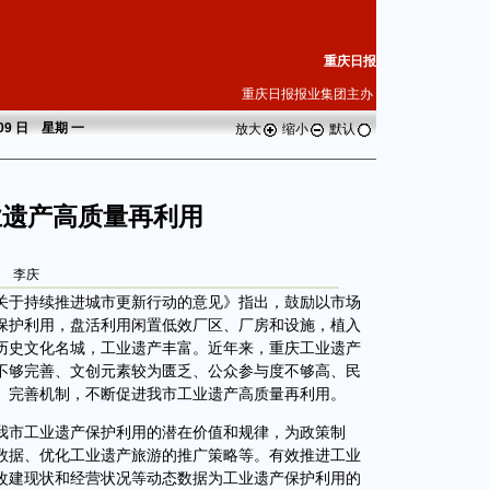
重庆日报
重庆日报报业集团主办
 09 日 星期
一
放大
缩小
默认
业遗产高质量再利用
李庆
于持续推进城市更新行动的意见》指出，鼓励以市场
保护利用，盘活利用闲置低效厂区、厂房和设施，植入
历史文化名城，工业遗产丰富。近年来，重庆工业遗产
不够完善、文创元素较为匮乏、公众参与度不够高、民
、完善机制，不断促进我市工业遗产高质量再利用。
市工业遗产保护利用的潜在价值和规律，为政策制
数据、优化工业遗产旅游的推广策略等。有效推进工业
改建现状和经营状况等动态数据为工业遗产保护利用的