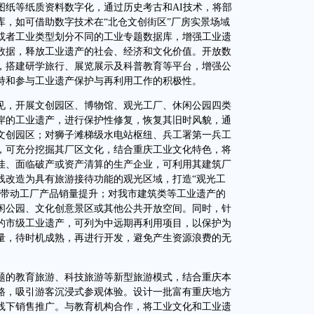
图纸等纸质资料数字化，通过历史考古和AI技术，将部
库，如可借助数字技术在“北仓文创街区”厂房实景场域
或者工业类型划分不同的工业专题数据库，增强工业遗
数据，释放工业遗产的社会、经济和文化价值。开放数
，搭建研学旅行、展览展示及科普教育等平台，增强公
持和参与工业遗产保护与再利用工作的积极性。
，开展文创园区、博物馆、观光工厂、休闲公园四类
岸的工业遗产，进行保护性修复，恢复其旧时风貌，通
文创园区；对狮子滩梯级水电站枢纽、兵工署第一兵工
，可充分挖掘其厂区文化，结合重庆工业文化特色，将
佳、面临破产或资产清算的生产企业，可利用其建筑厂
线改造为具有旅游接待功能的观光区域，打造“观光工
时带动工厂产品销量提升；对我市建筑类等工业遗产的
闲公园、文化创意景区或其他公共开放空间。同时，针
的市级工业遗产，可列为中远期再利用项目，以保护为
量，待时机成熟，再进行开发，避免产生资源浪费的无
的教育旅游、科技旅游等新型旅游模式，结合重庆本
路，吸引游客沉浸式参观体验。设计一批富有重庆地方
线下销售推广。与教育机构合作，将工业文化和工业遗