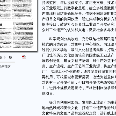
持续监控、评估提供支持。将历史文献、技术
分工业场景进行数字化呈现，建立多维度数据
内重现往日纺织仓库场景。依据不同建设时期
产项目之间的协同效应，通过集成和分析多方
据库接口，鼓励社会各界对工业遗产开展研究
众对工业遗产的认知和兴趣，激发社会各界支
科学规划分类改造。充分吸纳社区居民意见
模式的分类改造，对集中于中心城区、两江沿
过提供园区场地，吸引文化创意者集聚，打造
厂旧址等历史文化价值较高的国家级工业遗产
版
下一版
展陈创意化，建设文创博物馆；对生产效益不
房、生产流程、生产工艺等工业资源，将生产
理示范区
厂”，实现工业企业转型，通过发展旅游业同
再利用，可根据城市更新需要，改造为创意休
对具有一定开发价值，但目前开发优先级较低
主，进行小规模旅游接待，严格控制旅游承载
效项目。
提升再利用附加值。发展以工业遗产为主题
地自然风光和美食文化，打造工业遗产旅游线
文化特色的文创产品和旅游纪念品，进行线上