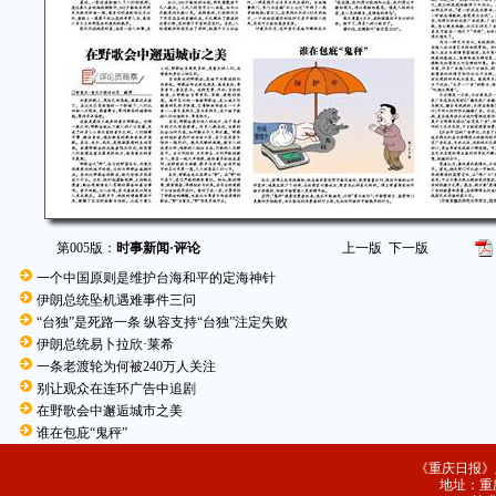
第005版：
时事新闻·评论
上一版
下一版
一个中国原则是维护台海和平的定海神针
伊朗总统坠机遇难事件三问
“台独”是死路一条 纵容支持“台独”注定失败
伊朗总统易卜拉欣·莱希
一条老渡轮为何被240万人关注
别让观众在连环广告中追剧
在野歌会中邂逅城市之美
谁在包庇“鬼秤”
《重庆日报》
地址：重庆