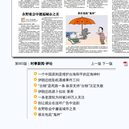
第005版：
时事新闻·评论
上一版
下一版
一个中国原则是维护台海和平的定海神针
伊朗总统坠机遇难事件三问
“台独”是死路一条 纵容支持“台独”注定失败
伊朗总统易卜拉欣·莱希
一条老渡轮为何被240万人关注
别让观众在连环广告中追剧
在野歌会中邂逅城市之美
谁在包庇“鬼秤”