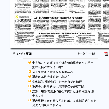
第002版：
要闻
上一版
下一版
中央第六生态环境保护督察组向重庆市交办第十二
批群众信访举报件138件
全市民营经济发展专题调度会召开
重庆市基层治理研究中心成立
集体婚礼“甜蜜加倍” 婚事新办简约浪漫
重庆全力推动解决生态环境保护督察问题
江津：用好“活教材”精准“滴灌” 做深案件查办“后
半篇文章”
重庆重报印务有限公司新闻纸、文化纸采购供应商
资质入围项目招标公告