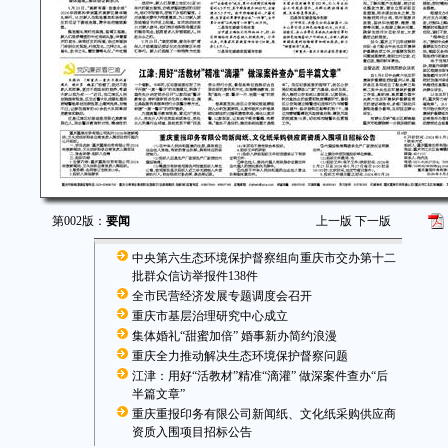
第002版：
要闻
上一版
下一版
中央第六生态环境保护督察组向重庆市交办第十二
批群众信访举报件138件
全市民营经济发展专题调度会召开
重庆市基层治理研究中心成立
集体婚礼“甜蜜加倍” 婚事新办简约浪漫
重庆全力推动解决生态环境保护督察问题
江津：用好“活教材”精准“滴灌” 做深案件查办“后
半篇文章”
重庆重报印务有限公司新闻纸、文化纸采购供应商
资质入围项目招标公告