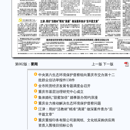
第002版：
要闻
上一版
下一版
中央第六生态环境保护督察组向重庆市交办第十二
批群众信访举报件138件
全市民营经济发展专题调度会召开
重庆市基层治理研究中心成立
集体婚礼“甜蜜加倍” 婚事新办简约浪漫
重庆全力推动解决生态环境保护督察问题
江津：用好“活教材”精准“滴灌” 做深案件查办“后
半篇文章”
重庆重报印务有限公司新闻纸、文化纸采购供应商
资质入围项目招标公告