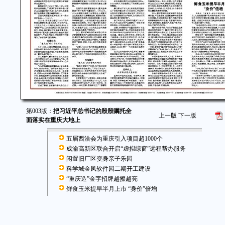
第003版：
把习近平总书记的殷殷嘱托全
上一版
下一版
面落实在重庆大地上
五届西洽会为重庆引入项目超1000个
成渝高新区联合开启“虚拟综窗”远程帮办服务
闲置旧厂区变身亲子乐园
科学城金凤软件园二期开工建设
“重庆造”金字招牌越擦越亮
鲜食玉米提早半月上市 “身价”倍增