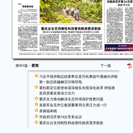
第001版：
要闻
下一版
习近平就伊朗总统莱希在直升机事故中遇难向伊朗
第一副总统穆赫贝尔致唁电
紧扣新定位新使命谋深做实全面深化改革 持续激
发高质量发展动力活力
重庆全力推动解决生态环境保护督察问题
袁家军会见华立集团董事局主席汪力成一行
喜摘福寿桃
市政府召开第34次常务会议
重庆出台支持刚性和改善性购房需求新政