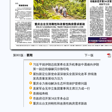
第001版：
要闻
下一版
习近平就伊朗总统莱希在直升机事故中遇难向伊朗
第一副总统穆赫贝尔致唁电
紧扣新定位新使命谋深做实全面深化改革 持续激
发高质量发展动力活力
重庆全力推动解决生态环境保护督察问题
袁家军会见华立集团董事局主席汪力成一行
喜摘福寿桃
市政府召开第34次常务会议
重庆出台支持刚性和改善性购房需求新政