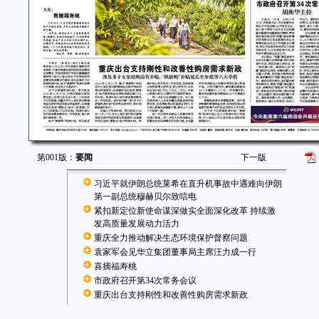
第001版：
要闻
下一版
习近平就伊朗总统莱希在直升机事故中遇难向伊朗
第一副总统穆赫贝尔致唁电
紧扣新定位新使命谋深做实全面深化改革 持续激
发高质量发展动力活力
重庆全力推动解决生态环境保护督察问题
袁家军会见华立集团董事局主席汪力成一行
喜摘福寿桃
市政府召开第34次常务会议
重庆出台支持刚性和改善性购房需求新政