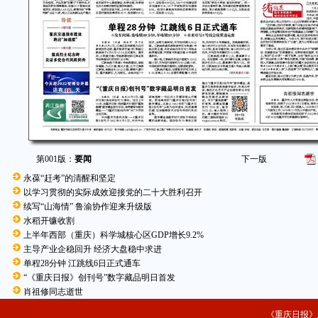
第001版：
要闻
下一版
永葆“赶考”的清醒和坚定
以学习贯彻的实际成效迎接党的二十大胜利召开
续写“山海情” 鲁渝协作迎来升级版
水稻开镰收割
上半年西部（重庆）科学城核心区GDP增长9.2%
主导产业企稳回升 经济大盘稳中求进
单程28分钟 江跳线6日正式通车
“《重庆日报》创刊号”数字藏品明日首发
肖祖修同志逝世
《重庆日报》