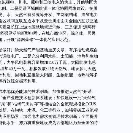
建立以疆电、川电、藏电和三峡电入渝为主，其他地区为
纳比例。二是促进区域间能源一体化协同网络建设。在川
光、水、天然气资源统筹开发、主网架构建、跨省电力
渝区域间互联互通水平及云贵川渝面向全国的互联互通
济圈及长江上游地区就地就近消纳。三是促进“源网荷
网坚强灵活的新型电网，在城市商业区、综合体、居民
，开展“源网荷储”一体化的应用示范。
做好川渝天然气产能基地重庆文章。有序推动燃煤自
气调峰电厂。二是充分利用水能、太阳能、地热和生物
千瓦，力争风电装机容量增加150万千瓦，太阳能发电总
量增加40万千瓦。积极发展生物天然气，建设多元天然
环利用。因地制宜推进太阳能、生物质能、地热能等多
源有效综合循环利用。
本地优势能源的技术创新。加快推进天然气“开采—
）”全产业链技术创新体系建设；加快建设一批“天然气
开采”和“枯竭气田封存”等相结合的全流程规模化CCUS
创新。在钢铁、水泥、化工等行业，加强零碳工业流程
为应用场景，加强电力需求侧管理技术创新；全面提升
能化水平，努力将重庆建设成为西部地区乃至全国的特