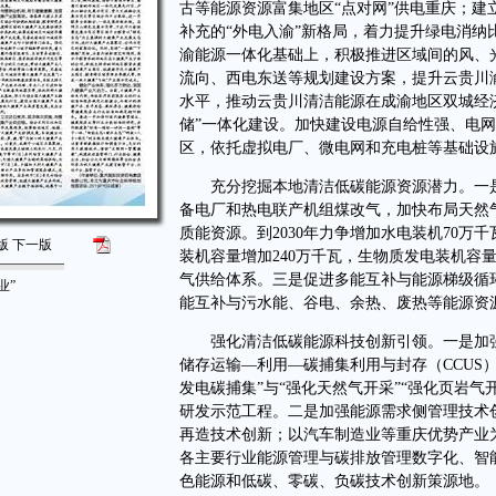
古等能源资源富集地区“点对网”供电重庆；
补充的“外电入渝”新格局，着力提升绿电消
渝能源一体化基础上，积极推进区域间的风、
流向、西电东送等规划建设方案，提升云贵川
水平，推动云贵川清洁能源在成渝地区双城经
储”一体化建设。加快建设电源自给性强、电
区，依托虚拟电厂、微电网和充电桩等基础设施
充分挖掘本地清洁低碳能源资源潜力。一是
备电厂和热电联产机组煤改气，加快布局天然
质能资源。到2030年力争增加水电装机70万
版
下一版
装机容量增加240万千瓦，生物质发电装机容
气供给体系。三是促进多能互补与能源梯级循
业”
能互补与污水能、谷电、余热、废热等能源资
强化清洁低碳能源科技创新引领。一是加强
储存运输—利用—碳捕集利用与封存（CCUS
发电碳捕集”与“强化天然气开采”“强化页岩气
研发示范工程。二是加强能源需求侧管理技术
再造技术创新；以汽车制造业等重庆优势产业
各主要行业能源管理与碳排放管理数字化、智
色能源和低碳、零碳、负碳技术创新策源地。