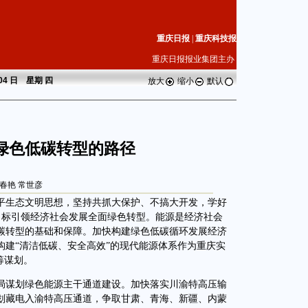
重庆日报
|
重庆科技报
重庆日报报业集团主办
 04 日 星期
四
放大
缩小
默认
绿色低碳转型的路径
春艳 常世彦
生态文明思想，坚持共抓大保护、不搞大开发，学好
”目标引领经济社会发展全面绿色转型。能源是经济社会
碳转型的基础和保障。加快构建绿色低碳循环发展经济
构建“清洁低碳、安全高效”的现代能源体系作为重庆实
筹谋划。
谋划绿色能源主干通道建设。加快落实川渝特高压输
划藏电入渝特高压通道，争取甘肃、青海、新疆、内蒙