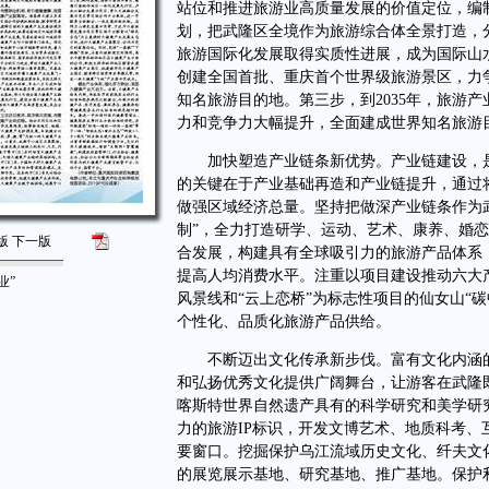
站位和推进旅游业高质量发展的价值定位，编
划，把武隆区全境作为旅游综合体全景打造，分
旅游国际化发展取得实质性进展，成为国际山水
创建全国首批、重庆首个世界级旅游景区，力
知名旅游目的地。第三步，到2035年，旅游
力和竞争力大幅提升，全面建成世界知名旅游
加快塑造产业链条新优势。产业链建设，是
的关键在于产业基础再造和产业链提升，通过
做强区域经济总量。坚持把做深产业链条作为武
制”，全力打造研学、运动、艺术、康养、婚恋
版
下一版
合发展，构建具有全球吸引力的旅游产品体系，
提高人均消费水平。注重以项目建设推动六大
业”
风景线和“云上恋桥”为标志性项目的仙女山“
个性化、品质化旅游产品供给。
不断迈出文化传承新步伐。富有文化内涵的
和弘扬优秀文化提供广阔舞台，让游客在武隆
喀斯特世界自然遗产具有的科学研究和美学研
力的旅游IP标识，开发文博艺术、地质科考
要窗口。挖掘保护乌江流域历史文化、纤夫文
的展览展示基地、研究基地、推广基地。保护