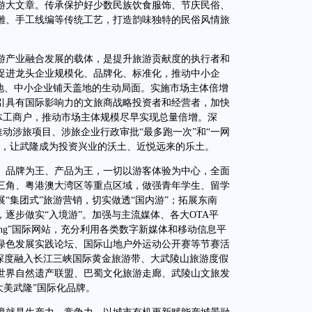
游大文章。传承保护好少数民族饮食服饰、节庆民俗、
雕、手工线编等传统工艺，打造韵味独特的民俗风情旅
产业融合发展的载体，是提升旅游贡献度的执行者和
促进龙头企业规模化、品牌化、标准化，推动中小企
立地、中小企业铺天盖地的生动局面。实施市场主体倍增
引具有国际影响力的文旅商战略投资者和经营者，加快
个体工商户，推动市场主体规模尽早实现总量倍增。深
推动涉旅项目、涉旅企业行政审批“最多跑一次”和“一网
境，让武隆成为投资兴业的沃土、近悦远来的乐土。
品牌为王、产品为王，一切以游客体验为中心，全面
三角、粤港澳大湾区等重点区域，做强青年学生、留学
“集团式”旅游营销，切实做透“国内游”；拓展东南
逐步做实“入境游”。加强与主流媒体、各大OTA平
long”国际网站，充分利用各类数字新媒体和移动信息平
绿色发展实践论坛、国际山地户外运动公开赛等节赛活
，深度融入长江三峡国际黄金旅游带、大武陵山旅游度假
世界自然遗产联盟、巴蜀文化旅游走廊、武陵山文旅发
大美武隆”国际化品牌。