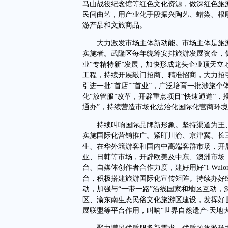
马山战役纪念馆等红色文化资源，做深红色旅
民间曲艺，用产业化手段振兴陶艺、蜡染、根
游产品和文旅商品。
大力激发市场主体新动能。市场主体是旅游
实施者。武隆区每年统筹安排旅游发展资金，
业“专精特新”发展，加快形成龙头企业顶天
工程，持续开展敲门招商、精准招商，大力招
引进一批“首店”“首业”，广泛培育一批涉旅
化“放管服”改革，开辟重点项目“快速通道”，
通办”，持续营造市场化法治化国际化营商环
持续叫响国际品牌新形象。坚持渠道为王、
实施国际化营销推广。紧盯川渝、京津冀、长
生、在华外籍游客和国内中高端客群市场，开展
亚、日韩等市场，开辟欧美及中东、澳洲市场，
台、自媒体创作者合作力度，建好用好“i-Wu
台，积极搭建旅游国际化宣传矩阵。持续办好
动，加强与“一带一路”沿线国家和地区互动
区、渝东南生态民俗文化旅游区建设，发挥好
展联盟等平台作用，叫响“世界自然遗产·天地