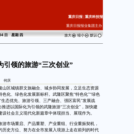
重庆日报
|
重庆科技报
重庆日报报业集团主办
 04 日 星期
四
放大
缩小
默认
为引领的旅游“三次创业”
何庆
山区城镇群文旅融合、城乡协同发展，立足生态资源
色化、绿色化发展新标杆。武隆区聚焦“特色化”“绿色
施“生态优先、旅游引领、三产融合、强区富民”发展战
力推进以国际化为引领的武隆旅游“三次创业”，加快建
建设社会主义现代化新篇章中体现担当、展现作为。
游市场重启、产品重塑、产业重组、行业重振契机，
的历史方位、努力在全市发展入境游上走在前列的时代